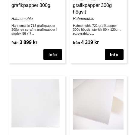
grafikpapper 300g
grafikpapper 300g
högvit
Hahnemuhle
Hahnemuhle
Hahnemuhle 718 grafikpapper
Hahnemuhle 722 grafikpapper
300g, ett syrafritt grafikpapper i
300g högvit i storlek 80 x 120cm,
storlek 56 x 7...
ett syrafritt g...
3 899 kr
4 319 kr
från
från