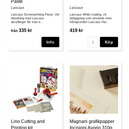
Paste
Lascaux
Lascaux
Lascaux Screenprinting Paste. Vid
Lascaux White coating, vit
blandning med Lascaux
beläggning som används med
akrylfärger får man e...
hårdgrunden Lascaux Har...
335 kr
419 kr
från
Köp
Lino Cutting and
Magnani grafikpapper
Printing kit
Incisioni Avorio 310g