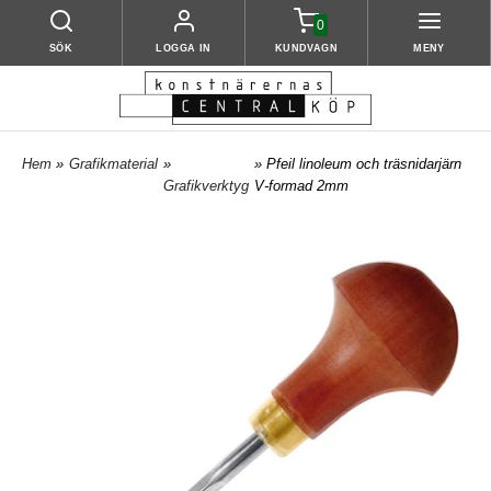
0
SÖK
LOGGA IN
KUNDVAGN
MENY
Hem
»
Grafikmaterial
»
» Pfeil linoleum och träsnidarjärn
Grafikverktyg
V-formad 2mm