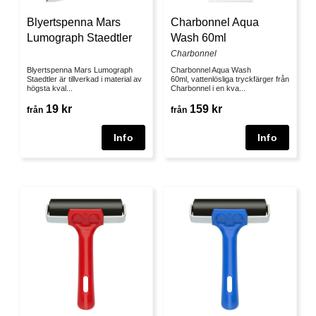
Blyertspenna Mars
Charbonnel Aqua
Lumograph Staedtler
Wash 60ml
Charbonnel
Blyertspenna Mars Lumograph
Charbonnel Aqua Wash
Staedtler är tillverkad i material av
60ml, vattenlösliga tryckfärger från
högsta kval...
Charbonnel i en kva...
19 kr
159 kr
från
från