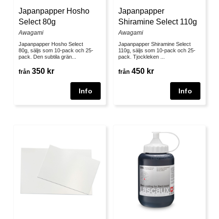
Japanpapper Hosho
Japanpapper
Select 80g
Shiramine Select 110g
Awagami
Awagami
Japanpapper Hosho Select
Japanpapper Shiramine Select
80g, säljs som 10-pack och 25-
110g, säljs som 10-pack och 25-
pack. Den subtila grän...
pack. Tjockleken ...
350 kr
450 kr
från
från