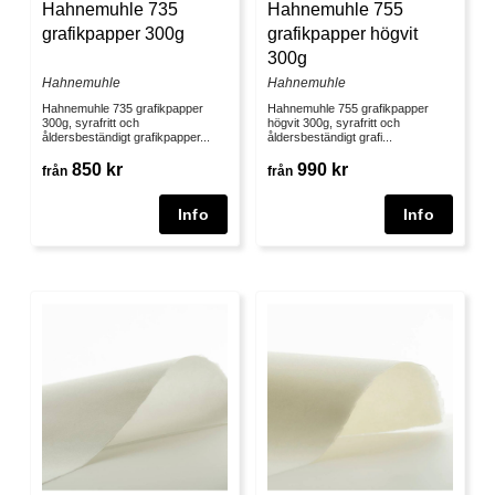
Hahnemuhle 735
Hahnemuhle 755
grafikpapper 300g
grafikpapper högvit
300g
Hahnemuhle
Hahnemuhle
Hahnemuhle 735 grafikpapper
Hahnemuhle 755 grafikpapper
300g, syrafritt och
högvit 300g, syrafritt och
åldersbeständigt grafikpapper...
åldersbeständigt grafi...
850 kr
990 kr
från
från