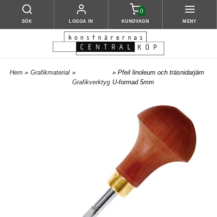
0
SÖK
LOGGA IN
KUNDVAGN
MENY
Hem
»
Grafikmaterial
»
» Pfeil linoleum och träsnidarjärn
Grafikverktyg
U-formad 5mm