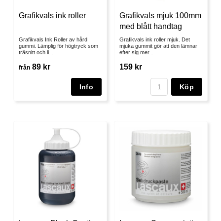
Grafikvals ink roller
Grafikvals mjuk 100mm
med blått handtag
Grafikvals Ink Roller av hård
Grafikvals ink roller mjuk. Det
gummi. Lämplig för högtryck som
mjuka gummit gör att den lämnar
träsnitt och li...
efter sig mer...
89 kr
159 kr
från
Köp