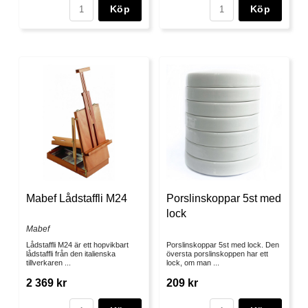
Köp
Köp
Mabef Lådstaffli M24
Porslinskoppar 5st med
lock
Mabef
Lådstaffli M24 är ett hopvikbart
Porslinskoppar 5st med lock. Den
lådstaffli från den italienska
översta porslinskoppen har ett
tillverkaren ...
lock, om man ...
2 369 kr
209 kr