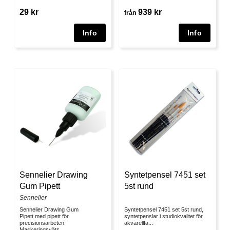
29 kr
939 kr
från
Sennelier Drawing
Syntetpensel 7451 set
Gum Pipett
5st rund
Sennelier
Sennelier Drawing Gum
Syntetpensel 7451 set 5st rund,
Pipett med pipett för
syntetpenslar i studiokvalitet för
precisionsarbeten.
akvarellfä...
Maskeringsväts...