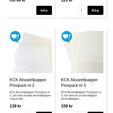
69 kr
129 kr
från
Köp
KCK Akvarellpapper
KCK Akvarellpapper
Provpack nr 2
Provpack nr 3
KCK Akvarellpapper Provpack nr
KCK Akvarellpapper Provpack nr
2, set med utvalda akvarellpapper
3, set med ett urval kraftigare
i hög kvalit...
akvarellpapper...
139 kr
159 kr