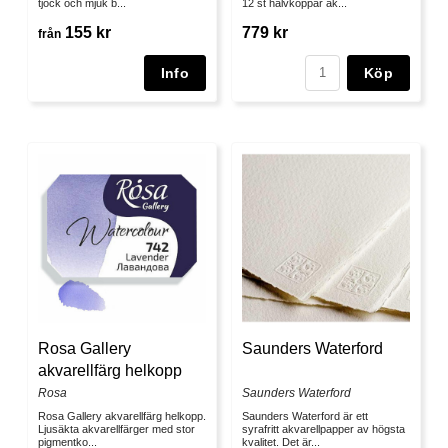
tjock och mjuk b...
12 st halvkoppar ak...
155 kr
779 kr
från
Köp
Rosa Gallery
Saunders Waterford
akvarellfärg helkopp
Rosa
Saunders Waterford
Rosa Gallery akvarellfärg helkopp.
Saunders Waterford är ett
Ljusäkta akvarellfärger med stor
syrafritt akvarellpapper av högsta
pigmentko...
kvalitet. Det är...