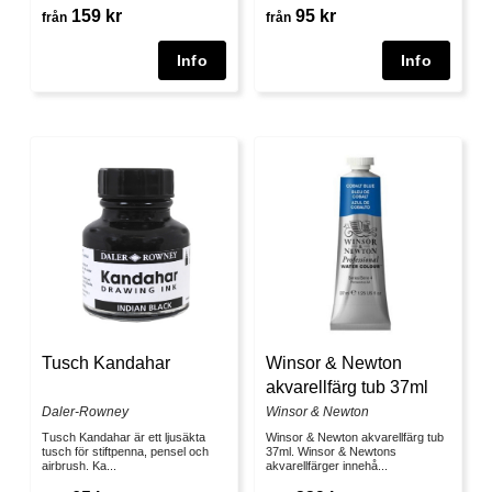
159 kr
95 kr
från
från
Tusch Kandahar
Winsor & Newton
akvarellfärg tub 37ml
Daler-Rowney
Winsor & Newton
Tusch Kandahar är ett ljusäkta
Winsor & Newton akvarellfärg tub
tusch för stiftpenna, pensel och
37ml. Winsor & Newtons
airbrush. Ka...
akvarellfärger innehå...