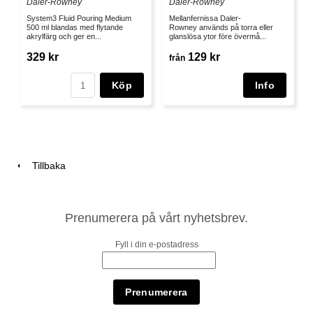
Daler-Rowney
Daler-Rowney
System3 Fluid Pouring Medium
Mellanfernissa Daler-
500 ml blandas med flytande
Rowney används på torra eller
akrylfärg och ger en...
glanslösa ytor före övermå...
329 kr
129 kr
från
Köp
Tillbaka
Prenumerera på vårt nyhetsbrev.
Fyll i din e-postadress