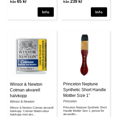
65 kr
239 kr
från
från
Princeton Neptune
Winsor & Newton
Synthetic Short Handle
Cotman akvarell
Mottler Size 1"
halvkopp
Princeton
Winsor & Newton
Princeton Neptune Synthetic Short
Winsor & Newton Cotman akvarell
Handle Mottler Size 1, pensel för
halvkopp. Cotman Watercolour
akvarellm...
halvkopp med akv...