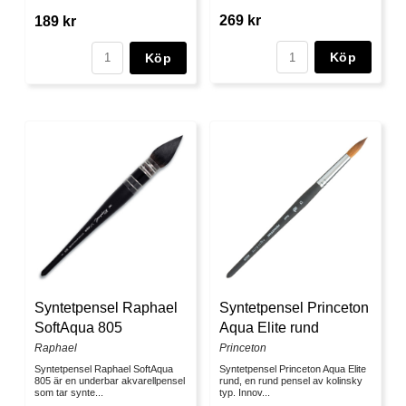
269 kr
189 kr
Köp
Köp
Syntetpensel Raphael
Syntetpensel Princeton
SoftAqua 805
Aqua Elite rund
Raphael
Princeton
Syntetpensel Raphael SoftAqua
Syntetpensel Princeton Aqua Elite
805 är en underbar akvarellpensel
rund, en rund pensel av kolinsky
som tar synte...
typ. Innov...