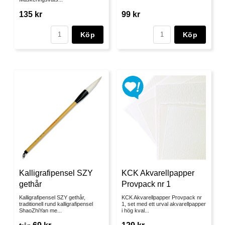
135 kr
99 kr
Köp
Köp
Kalligrafipensel SZY
KCK Akvarellpapper
gethår
Provpack nr 1
Kalligrafipensel SZY gethår,
KCK Akvarellpapper Provpack nr
traditionell rund kalligrafipensel
1, set med ett urval akvarellpapper
ShaoZhiYan me...
i hög kval...