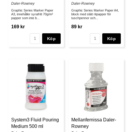
Daler-Rowney
Daler-Rowney
Graphic Series Marker Paper
Graphic Series Marker Paper A4,
A3, innehåller syrafritt 70g/m²
block med slätt ritpapper för
papper som inte b...
tuschpennor och...
169 kr
89 kr
Köp
Köp
System3 Fluid Pouring
Mellanfernissa Daler-
Medium 500 ml
Rowney