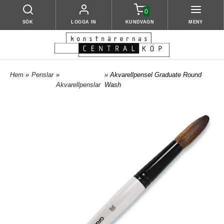
0
SÖK
LOGGA IN
KUNDVAGN
MENY
Hem
»
Penslar
»
» Akvarellpensel Graduate Round
Akvarellpenslar
Wash