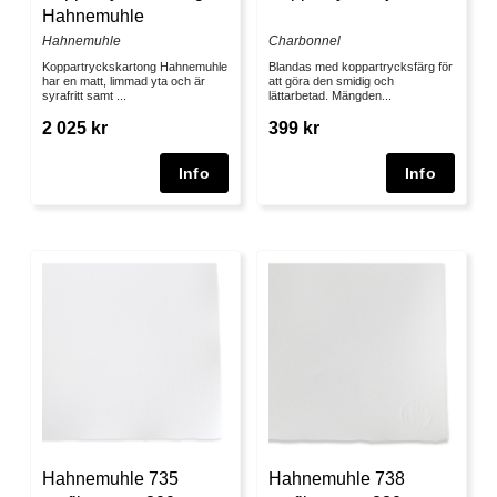
Hahnemuhle
Hahnemuhle
Charbonnel
Koppartryckskartong Hahnemuhle
Blandas med koppartrycksfärg för
har en matt, limmad yta och är
att göra den smidig och
syrafritt samt ...
lättarbetad. Mängden...
2 025 kr
399 kr
Hahnemuhle 735
Hahnemuhle 738