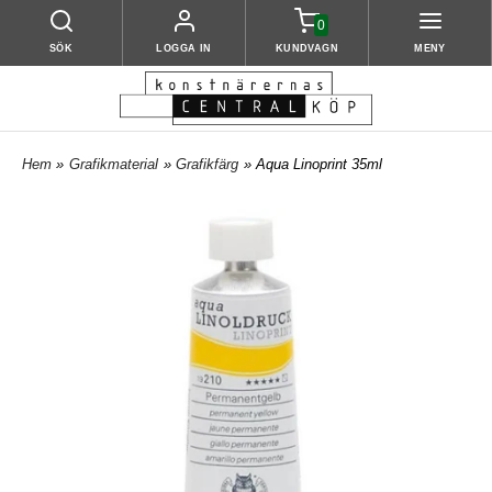
0
SÖK
LOGGA IN
KUNDVAGN
MENY
Hem
»
Grafikmaterial
»
Grafikfärg
» Aqua Linoprint 35ml