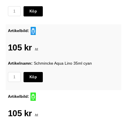
Köp
Artikelbild:
105 kr
/st
Artikelnamn:
Schmincke Aqua Lino 35ml cyan
Köp
Artikelbild:
105 kr
/st