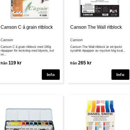
Canson C á grain ritblock
Canson The Wall ritblock
Canson
Canson
Canson C á grain ritblock med 180g
Canson The Wall ritblock är ett tjockt
ritpapper för teckning med blyerts, kol
syrafritt ritpapper av mycket hög kval...
oc...
119 kr
265 kr
från
från