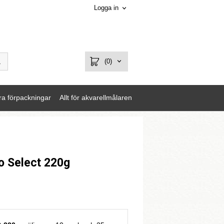
Logga in
(0)
ra förpackningar
Allt för akvarellmålaren
o Select 220g