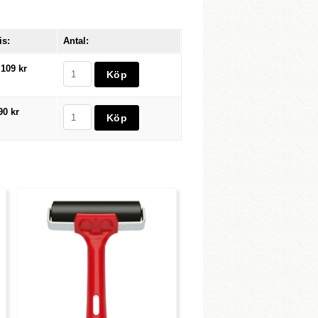
is:
Antal:
 109 kr
90 kr