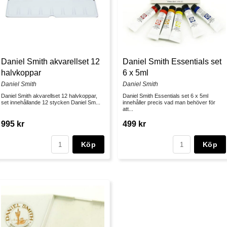
Daniel Smith akvarellset 12
Daniel Smith Essentials set
halvkoppar
6 x 5ml
Daniel Smith
Daniel Smith
Daniel Smith akvarellset 12 halvkoppar,
Daniel Smith Essentials set 6 x 5ml
set innehållande 12 stycken Daniel Sm...
innehåller precis vad man behöver för
att...
995 kr
499 kr
Köp
Köp