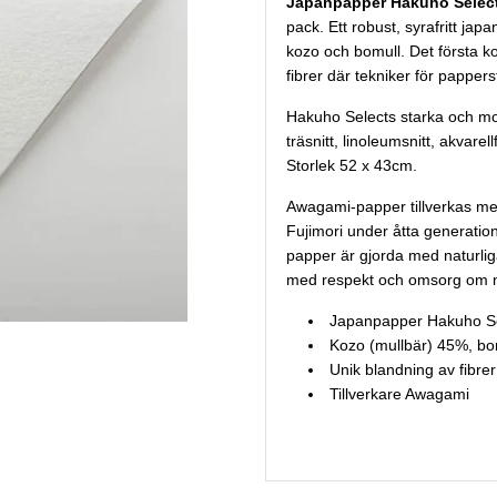
Japanpapper Hakuho Selec
pack. Ett robust, syrafritt jap
kozo och bomull. Det första 
fibrer där tekniker för pappers
Hakuho Selects starka och mot
träsnitt, linoleumsnitt, akvarel
Storlek 52 x 43cm.
Awagami-papper tillverkas me
Fujimori under åtta generatio
papper är gjorda med naturliga 
med respekt och omsorg om m
Japanpapper Hakuho S
Kozo (mullbär) 45%, b
Unik blandning av fibrer
Tillverkare Awagami