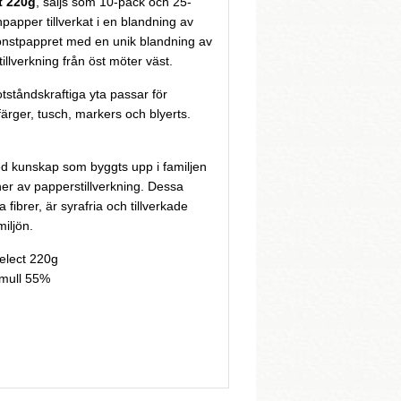
t 220g
, säljs som 10-pack och 25-
anpapper tillverkat i en blandning av
konstpappret med en unik blandning av
tillverkning från öst möter väst.
ståndskraftiga yta passar för
lfärger, tusch, markers och blyerts.
d kunskap som byggts upp i familjen
ner av papperstillverkning. Dessa
fibrer, är syrafria och tillverkade
iljön.
elect 220g
omull 55%