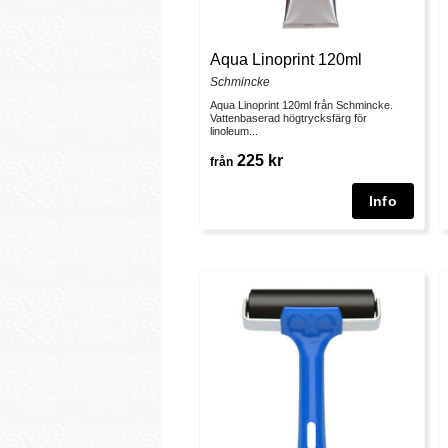
Aqua Linoprint 120ml
Schmincke
Aqua Linoprint 120ml från Schmincke.
Vattenbaserad högtrycksfärg för
linoleum...
225 kr
från