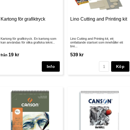
Kartong för grafiktryck
Lino Cutting and Printing kit
Kartong för grafiktryck. En kartong som
Lino Cutting and Printing kit, ett
kan användas för olika grafiska tekni...
omfattande startset som innehåller ett
bre...
19 kr
539 kr
från
Köp