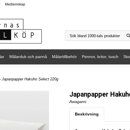
r
Medlemskap
lar
Målarduk och pannå
Målartillbehör
Pennor, kritor, tusch
Sto
» Japanpapper Hakuho Select 220g
Japanpapper Hakuh
Awagami
Beskrivning