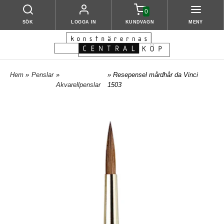
0
SÖK
LOGGA IN
KUNDVAGN
MENY
Hem
»
Penslar
»
» Resepensel mårdhår da Vinci
Akvarellpenslar
1503