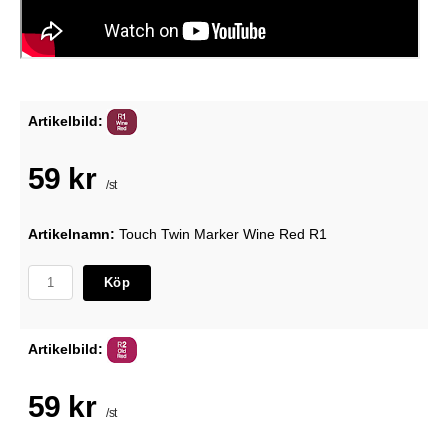
Artikelbild:
59 kr
/st
Artikelnamn:
Touch Twin Marker Wine Red R1
Köp
Artikelbild:
59 kr
/st