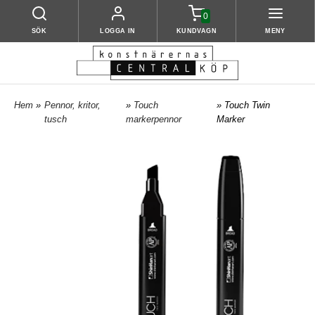
0
SÖK
LOGGA IN
KUNDVAGN
MENY
Hem
»
Pennor, kritor,
»
Touch
» Touch Twin
tusch
markerpennor
Marker